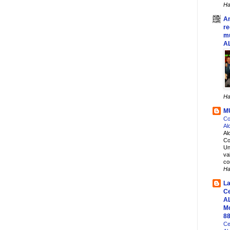
Ha
An
r
mu
A
Ha
M
Co
Al
Al
Co
Un
va
co
Ha
La
Ce
AL
Mo
8
Ce