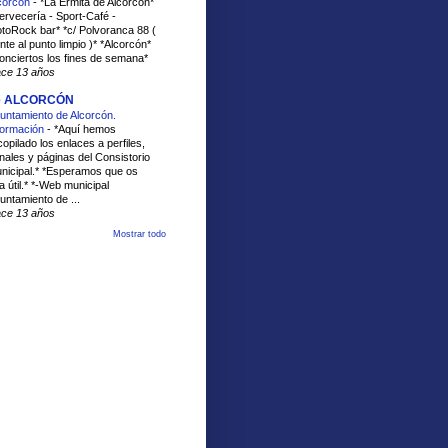
corcón
-
*La Ermita de Alcorcón*
ervecería - Sport-Café -
toRock bar* *c/ Polvoranca 88 (
ente al punto limpio )* *Alcorcón*
onciertos los fines de semana*
ce 13 años
e ALCORCÓN
untamiento de Alcorcón.
formación
-
*Aquí hemos
copilado los enlaces a perfiles,
nales y páginas del Consistorio
nicipal.* *Esperamos que os
a útil.* *-Web municipal
untamiento de ...
ce 13 años
Mostrar todo