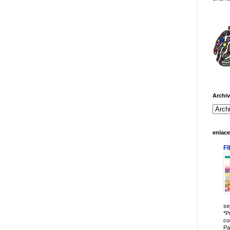
Archiv
enlac
F
se
*P
co
Pa