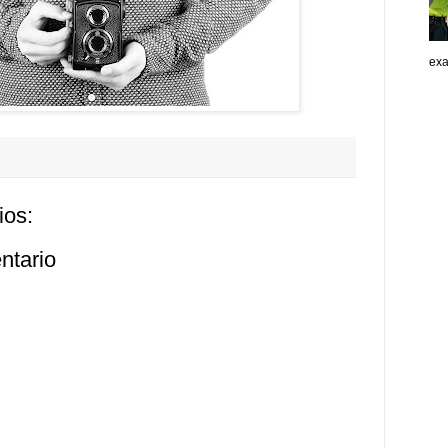
exa
ios:
ntario