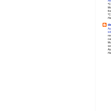
Al
*C
Mo
fr
*C
Ha
d
Ay
In
re
ca
Mu
se
Ay
Ha