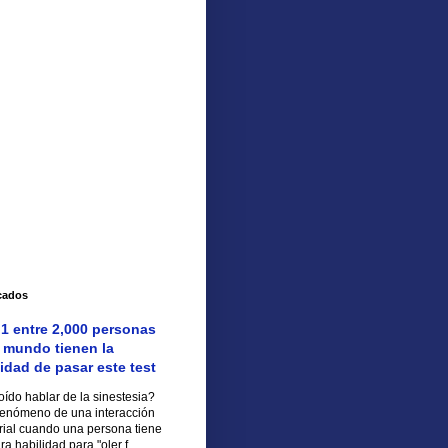
cados
 1 entre 2,000 personas
l mundo tienen la
idad de pasar este test
ído hablar de la sinestesia?
 fenómeno de una interacción
rial cuando una persona tiene
ra habilidad para "oler f...