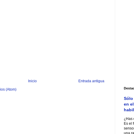
Inicio
Entrada antigua
Desta
ios (Atom)
Sólo
en e
habil
¿Has o
Es el
senso
una ra