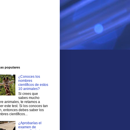
das populares
¿Conoces los
nombres
científicos de estos
10 animales?
Si crees que
sabes mucho
re animales, te retamos a
er este test. Si los conoces tan
n, entonces debes saber los
bres científicos...
¿Aprobarías el
examen de