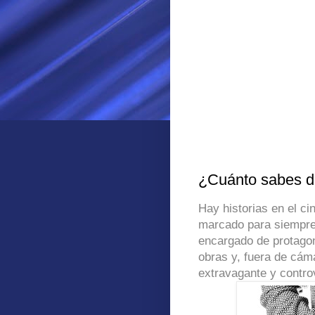
¿Cuánto sabes del
Hay historias en el ci
marcado para siempre
encargado de protagoni
obras y, fuera de cám
extravagante y controv