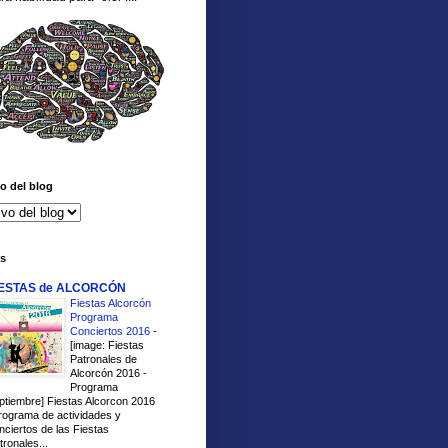
o del blog
es
IESTAS de ALCORCÓN
Fiestas Alcorcón
Programa
Conciertos 2016
-
[image: Fiestas
Patronales de
Alcorcón 2016 -
Programa
ptiembre] Fiestas Alcorcon 2016
rograma de actividades y
nciertos de las Fiestas
tronales...