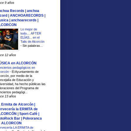
ce 9 años
choa Records | anchoa
ecord | ANCHOARECORDS |
sica | anchoarecords |
LCORCON
Lo mejor de
todo.... AFTER
ELÍAS... en el
Talis de Alcorcón
-
Sin palabras...
ce 12 años
ÚSICA en ALCORCÓN
nciertos pedagógicos en
corcón
-
El Ayuntamiento de
corcón, por medio de la
ncejalía de Educación y
iversidad, ha hecho públicas las
loraciones del Programa de
nciertos pedagógi...
ce 13 años
 Ermita de Alcorcón |
rvecería la ERMITA de
CORCÓN | Sport-Café |
toRock Bar | Polvoranca
8 ALCORCON
rvecería LA ERMITA de